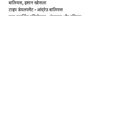
बालियस, इशान खोसला
टाइप डेवलपमेंट - आंद्रेउ बालियस
द्वारा समर्थित परियोजना - रंगसूत्र और एक्ज़िम
बैंक
स्थानीय एनजीओ - रोशनी